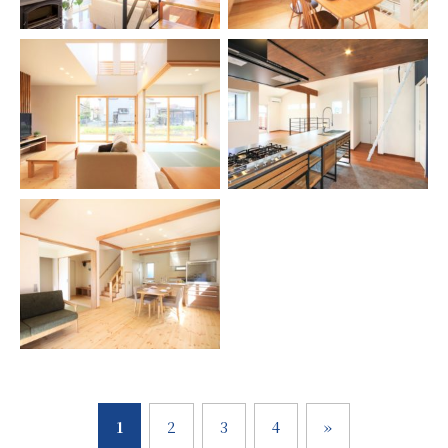
1
2
3
4
»