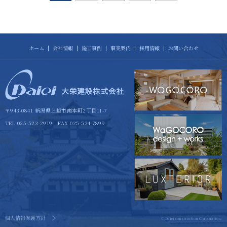
ホーム
会社情報
施工事例
事業案内
採用情報
お問い合わせ
〒943-0841 新潟県上越市南本町2丁目11-7
TEL.025-523-2919 FAX.025-524-7899
個人情報保護方針
© Daiei construction Corporation
.