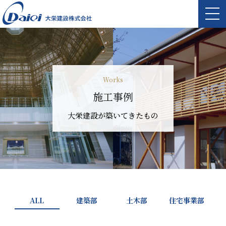
Works
施工事例
大栄建設が築いてきたもの
ALL
建築部
土木部
住宅事業部